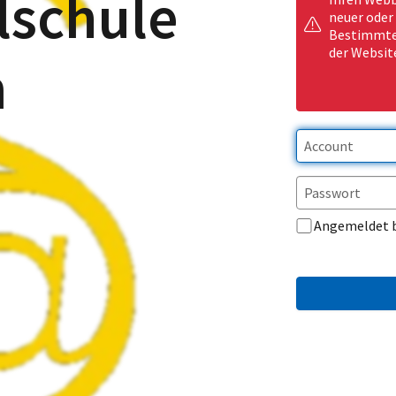
lschule
neuer oder
Bestimmte 
der Websit
m
Angemeldet 