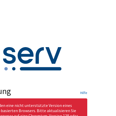
ung
Hilfe
den eine nicht unterstützte Version eines
asierten Browsers. Bitte aktualisieren Sie
rowser auf eine Chromium-Version 138 oder